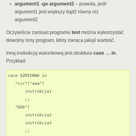
argument1 -ge argument2
– prawda, jeśli
argument1 jest większy bądź równy niż
argument2
Oczywiście zamiast programu
test
można wykorzystać
dowolny inny program, który zwraca jakąś wartość.
Inną instrukcją warunkową jest struktura
case … in
.
Przykład:
case $ZMIENNA in

   "ccc"|"aaa")

       instrukcja1

       ;;

   "bbb")

       instrukcja2

       instrukcja3

       ;;
