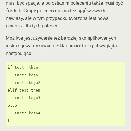
musi być spacja, a po ostatnim poleceniu także musi być
średnik. Grupy poleceń można też ująć w zwykłe
nawiasy, ale w tym przypadku tworzona jest nowa
powłoka dla tych poleceń.
Możliwe jest używanie też bardziej skomplikowanych
instrukcji warunkowych. Składnia instrukcji
if
wygląda
następująco:
if test; then

   instrukcja1

   instrukcja2

elif test then

   instrukcja3

else

   instrukcja4

fi