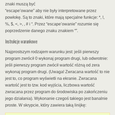
znaki muszą być
“escape’owane” aby nie były interpretowane przez
powłokę. Są to znaki, które mają specjalne funkcje: *, !,
%, $, <, >, , # i “. Przez “escape’owanie” rozumie się
poprzedzenie danego znaku znakiem “”.
Instrukcje warunkowe
Najprostszym rodzajem warunku jest: jeśli pierwszy
program zwrócił 0 wykonaj program drugi, lub odwrotnie:
jeśli pierwszy program zwócił wartość różną od zera
wykonaj program drugi. (Uwaga! Zwracana wartość to nie
jest to, co program wyświetli na ekranie. Zwracana
wartość jest to tzw. kod wyjścia, liczbowa wartość
zwracana przez program do środowiska po zakończeniu
jego działania). Wykonanie czegoś takiego jest banalnie
proste. W skrypcie, który zawiera taką linijkę: