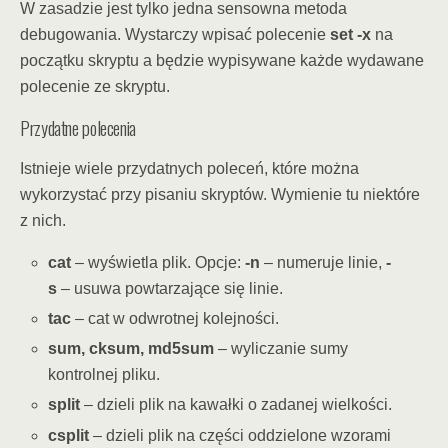
W zasadzie jest tylko jedna sensowna metoda
debugowania. Wystarczy wpisać polecenie
set -x
na
początku skryptu a będzie wypisywane każde wydawane
polecenie ze skryptu.
Przydatne polecenia
Istnieje wiele przydatnych poleceń, które można
wykorzystać przy pisaniu skryptów. Wymienie tu niektóre
z nich.
cat
– wyświetla plik. Opcje:
-n
– numeruje linie,
-
s
– usuwa powtarzające się linie.
tac
– cat w odwrotnej kolejności.
sum, cksum, md5sum
– wyliczanie sumy
kontrolnej pliku.
split
– dzieli plik na kawałki o zadanej wielkości.
csplit
– dzieli plik na części oddzielone wzorami