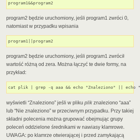
program1&&program2
program2 będzie uruchomiony, jeśli program1 zwróci 0,
natomiast w przypadku wpisania
program1||program2
program2 będzie uruchomiony, jeśli program1 zwrócił
wartość różną od zera. Można łączyć te dwie formy, na
przykład:
cat plik | grep -q aaa && echo "Znaleziono" || echo 
plik
wyświetli “Znaleziono” jeśli w pliku
znaleziono “aaa”
lub “Nie znaleziono” w przeciwnym przypadku. Przy takiej
składni polecenia można grupować obejmując grupy
poleceń oddzielone średnikami w nawiasy klamrowe.
UWAGA: po klamrze otwierającej i przed zamykającą