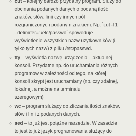
cut
– kolejny bardzo przydatny program. Służy do
obcinania podanych danych o podaną ilość
znaków, słów, linii czy innych pól
rozgraniczonych podanym znakiem. Np. `cut -f 1
–delimiter=: /etc/passwd` spowoduje
wyświetlenie wszystkich nazw użytkowników (i
tylko tych nazw) z pliku /etc/passwd.
tty
– wyświetla nazwę urządzenia – aktualnej
konsoli. Przydatne np. do uruchamiania różnych
programów w zależności od tego, na której
konsoli skrypt jest uruchamiany (np. czy zdalnej,
lokalnej, a możne na terminalu
szeregowym).
wc
– program służący do zliczania ilości znaków,
słów i linii z podanych danych.
sed
– to już jest potężne narzędzie. W zasadzie
to jest to już język programowania służący do