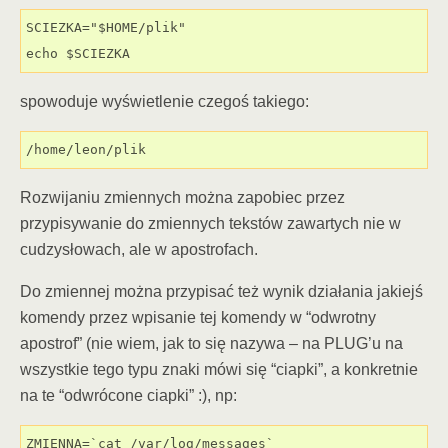
SCIEZKA="$HOME/plik"

echo $SCIEZKA
spowoduje wyświetlenie czegoś takiego:
/home/leon/plik
Rozwijaniu zmiennych można zapobiec przez
przypisywanie do zmiennych tekstów zawartych nie w
cudzysłowach, ale w apostrofach.
Do zmiennej można przypisać też wynik działania jakiejś
komendy przez wpisanie tej komendy w “odwrotny
apostrof” (nie wiem, jak to się nazywa – na PLUG’u na
wszystkie tego typu znaki mówi się “ciapki”, a konkretnie
na te “odwrócone ciapki” :), np:
ZMIENNA=`cat /var/log/messages`