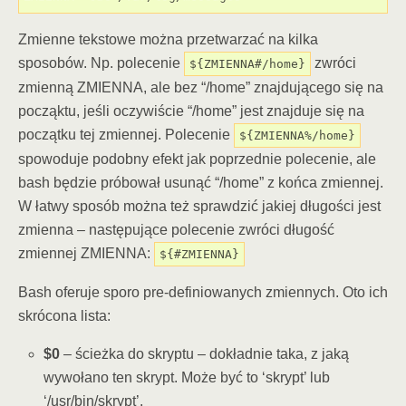
Zmienne tekstowe można przetwarzać na kilka
sposobów. Np. polecenie
zwróci
${ZMIENNA#/home}
zmienną ZMIENNA, ale bez “/home” znajdującego się na
począktu, jeśli oczywiście “/home” jest znajduje się na
początku tej zmiennej. Polecenie
${ZMIENNA%/home}
spowoduje podobny efekt jak poprzednie polecenie, ale
bash będzie próbował usunąć “/home” z końca zmiennej.
W łatwy sposób można też sprawdzić jakiej długości jest
zmienna – następujące polecenie zwróci długość
zmiennej ZMIENNA:
${#ZMIENNA}
Bash oferuje sporo pre-definiowanych zmiennych. Oto ich
skrócona lista:
$0
– ścieżka do skryptu – dokładnie taka, z jaką
wywołano ten skrypt. Może być to ‘skrypt’ lub
‘/usr/bin/skrypt’.