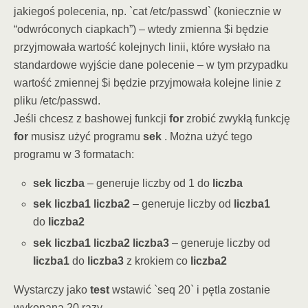
jakiegoś polecenia, np. `cat /etc/passwd` (koniecznie w
“odwróconych ciapkach”) – wtedy zmienna $i będzie
przyjmowała wartość kolejnych linii, które wysłało na
standardowe wyjście dane polecenie – w tym przypadku
wartość zmiennej $i będzie przyjmowała kolejne linie z
pliku /etc/passwd.
Jeśli chcesz z bashowej funkcji
for
zrobić zwykłą funkcję
for
musisz użyć programu
sek
. Można użyć tego
programu w 3 formatach:
sek liczba
– generuje liczby od 1 do
liczba
sek liczba1 liczba2
– generuje liczby od
liczba1
do
liczba2
sek liczba1 liczba2 liczba3
– generuje liczby od
liczba1
do
liczba3
z krokiem co
liczba2
Wystarczy jako
test
wstawić `seq 20` i pętla zostanie
wykonana 20 razy.