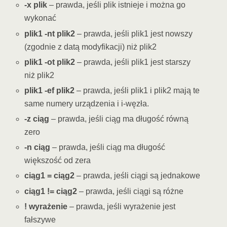
-x plik
– prawda, jeśli plik istnieje i można go
wykonać
plik1 -nt plik2
– prawda, jeśli plik1 jest nowszy
(zgodnie z datą modyfikacji) niż plik2
plik1 -ot plik2
– prawda, jeśli plik1 jest starszy
niż plik2
plik1 -ef plik2
– prawda, jeśli plik1 i plik2 mają te
same numery urządzenia i i-węzła.
-z ciąg
– prawda, jeśli ciąg ma długość równą
zero
-n ciąg
– prawda, jeśli ciąg ma długość
większość od zera
ciąg1 = ciąg2
– prawda, jeśli ciągi są jednakowe
ciąg1 != ciąg2
– prawda, jeśli ciągi są różne
! wyrażenie
– prawda, jeśli wyrażenie jest
fałszywe