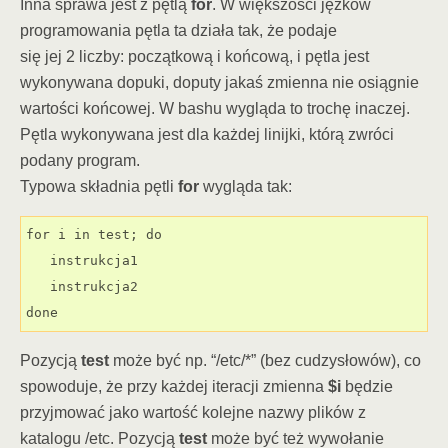
Inna sprawa jest z pętlą
for
. W większości jęzków
programowania pętla ta działa tak, że podaje
się jej 2 liczby: początkową i końcową, i pętla jest
wykonywana dopuki, doputy jakaś zmienna nie osiągnie
wartości końcowej. W bashu wygląda to trochę inaczej.
Pętla wykonywana jest dla każdej linijki, którą zwróci
podany program.
Typowa składnia pętli
for
wygląda tak:
for i in test; do

   instrukcja1

   instrukcja2

done
Pozycją
test
może być np. “/etc/*” (bez cudzysłowów), co
spowoduje, że przy każdej iteracji zmienna
$i
będzie
przyjmować jako wartość kolejne nazwy plików z
katalogu /etc. Pozycją
test
może być też wywołanie