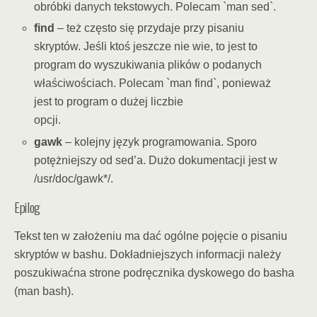
obróbki danych tekstowych. Polecam `man sed`.
find
– też często się przydaje przy pisaniu
skryptów. Jeśli ktoś jeszcze nie wie, to jest to
program do wyszukiwania plików o podanych
właściwościach. Polecam `man find`, ponieważ
jest to program o dużej liczbie
opcji.
gawk
– kolejny język programowania. Sporo
potężniejszy od sed’a. Dużo dokumentacji jest w
/usr/doc/gawk*/.
Epilog
Tekst ten w założeniu ma dać ogólne pojęcie o pisaniu
skryptów w bashu. Dokładniejszych informacji należy
poszukiwaćna strone podręcznika dyskowego do basha
(man bash).