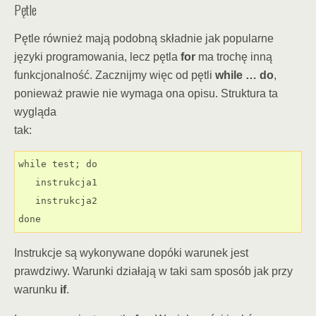
Pętle
Pętle również mają podobną składnie jak popularne
języki programowania, lecz pętla
for
ma trochę inną
funkcjonalność. Zacznijmy więc od pętli
while … do
,
ponieważ prawie nie wymaga ona opisu. Struktura ta
wygląda
tak:
while test; do

   instrukcja1

   instrukcja2

done
Instrukcje są wykonywane dopóki warunek jest
prawdziwy. Warunki działają w taki sam sposób jak przy
warunku
if
.