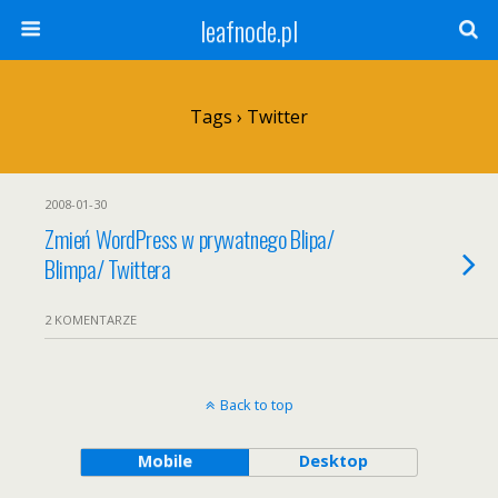
leafnode.pl
Tags › Twitter
2008-01-30
Zmień WordPress w prywatnego Blipa/
Blimpa/ Twittera
2 KOMENTARZE
Back to top
Mobile
Desktop