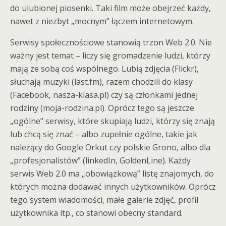
do ulubionej piosenki. Taki film może obejrzeć każdy,
nawet z niezbyt „mocnym” łączem internetowym.
Serwisy społecznościowe stanowią trzon Web 2.0. Nie
ważny jest temat – liczy się gromadzenie ludzi, którzy
mają ze sobą coś wspólnego. Lubią zdjęcia (Flickr),
słuchają muzyki (last.fm), razem chodzili do klasy
(Facebook, nasza-klasa.pl) czy są członkami jednej
rodziny (moja-rodzina.pl). Oprócz tego są jeszcze
„ogólne” serwisy, które skupiają ludzi, którzy się znają
lub chcą się znać – albo zupełnie ogólne, takie jak
należący do Google Orkut czy polskie Grono, albo dla
„profesjonalistów” (linkedIn, GoldenLine). Każdy
serwis Web 2.0 ma „obowiązkową” listę znajomych, do
których można dodawać innych użytkowników. Oprócz
tego system wiadomości, małe galerie zdjęć, profil
użytkownika itp., co stanowi obecny standard.