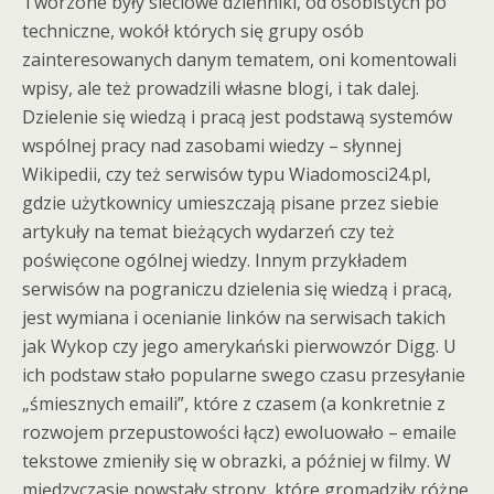
Tworzone były sieciowe dzienniki, od osobistych po
techniczne, wokół których się grupy osób
zainteresowanych danym tematem, oni komentowali
wpisy, ale też prowadzili własne blogi, i tak dalej.
Dzielenie się wiedzą i pracą jest podstawą systemów
wspólnej pracy nad zasobami wiedzy – słynnej
Wikipedii, czy też serwisów typu Wiadomosci24.pl,
gdzie użytkownicy umieszczają pisane przez siebie
artykuły na temat bieżących wydarzeń czy też
poświęcone ogólnej wiedzy. Innym przykładem
serwisów na pograniczu dzielenia się wiedzą i pracą,
jest wymiana i ocenianie linków na serwisach takich
jak Wykop czy jego amerykański pierwowzór Digg. U
ich podstaw stało popularne swego czasu przesyłanie
„śmiesznych emaili”, które z czasem (a konkretnie z
rozwojem przepustowości łącz) ewoluowało – emaile
tekstowe zmieniły się w obrazki, a później w filmy. W
międzyczasie powstały strony, które gromadziły różne