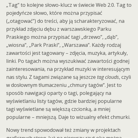
„Tag” to kolejne słowo-klucz w świecie Web 2.0. Tag to
pojedyńcze słowo, które można przypisać
(„otagować”) do treści, aby ją scharakteryzować, na
przykład zdjęciu dębu z warszawskiego Parku
Praskiego można przypisać tagi „drzewo”, „dąb”,
„wiosna”, „Park Praski”, „Warszawa”. Każdy rodzaj
zawartości jest tagowany – zdjęcia, muzyka, artykuły,
linki. Po tagach można wyszukiwać zawartości godnej
zainteresowania, na przykład muzyki w interesującym
nas stylu. Z tagami związane są jeszcze
tag clouds
, czyli
w dosłownym tłumaczeniu „chmury tagów”. Jest to
sposób nawigacji oparty o tagi, polegający na
wyświetlaniu listy tagów, gdzie bardziej popularne
tagi wyświetlane są większą czcionką, a mniej
popularne – mniejszą. Daje to wizualny efekt chmurki.
Nowy trend spowodował też zmiany w projektach
graficznych stron. Już na pierwszy rzut oka można