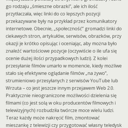
go rodzaju „śmieszne obrazki”, ale ich ilość
przytłaczała, więc linki do co lepszych pozycji
przekazywane były na przykład przez komunikatory
internetowe. Obecnie, „społeczność” gromadzi linki do
ciekawych stron, artykułów, serwisów, obrazków, przy
okazji je krótko opisując i oceniając, aby można było
znaleźć wartościowe pozycje (oczywiście o ile ufa się
ocenie dużej ilości przypadkowych ludzi). Z kolei
przesyłanie filmów umarło w momencie, kiedy możliwe
stało się efektywne oglądanie filmów „na żywo”,
strumieniowo przesyłanych z serwisów YouTube lub
Wrzuta – co jest jeszcze innym przejawem Web 2.0.
Praktycznie nieograniczone możliwości dzielenia się
filmami (co jest solą w oku producentów filmowych i
telewizyjnych) rozbudziła twórcze moce wielu ludzi.
Teraz każdy może nakręcić film, zmontować
mieszankę z telewizji czy przygotować własny teledysk