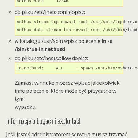
netbus-data	12346
do pliku /etc/inetd.conf dopisz:
netbus stream tcp nowait root /usr/sbin/tcpd in.ne
netbus-data stream tcp nowait root /usr/sbin/tcpd
w katalogu /usr/sbin wpisz polecenie
ln -s
/bin/true in.netbusd
do pliku /etc/hosts.allow dopisz:
in.netbusd:	ALL	: spawn /usr/bin/osha
Zamiast winnuke możesz wpisać jakiekolwiek
inne polecenie, które może być przydatne w
tym
wypadku.
Informacje o bugach i exploitach
Jeśli jesteś administratorem serwera musisz trzymać