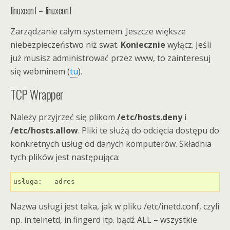
linuxconf – linuxconf
Zarządzanie całym systemem. Jeszcze większe
niebezpieczeństwo niż swat.
Koniecznie
wyłącz. Jeśli
już musisz administrować przez www, to zainteresuj
się webminem (
tu
).
TCP Wrapper
Należy przyjrzeć się plikom
/etc/hosts.deny
i
/etc/hosts.allow
. Pliki te służą do odcięcia dostępu do
konkretnych usług od danych komputerów. Składnia
tych plików jest następująca:
usługa:   adres
Nazwa usługi jest taka, jak w pliku /etc/inetd.conf, czyli
np. in.telnetd, in.fingerd itp. bądź ALL – wszystkie