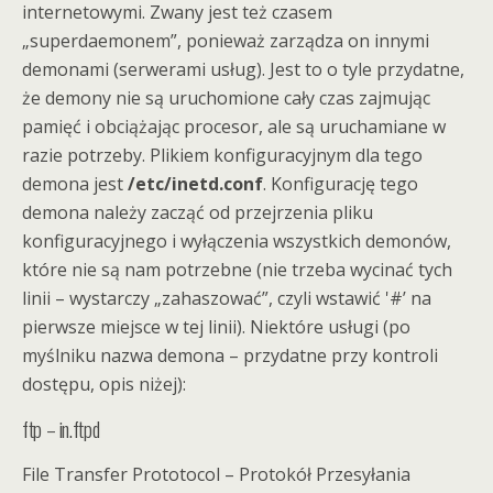
internetowymi. Zwany jest też czasem
„superdaemonem”, ponieważ zarządza on innymi
demonami (serwerami usług). Jest to o tyle przydatne,
że demony nie są uruchomione cały czas zajmując
pamięć i obciążając procesor, ale są uruchamiane w
razie potrzeby. Plikiem konfiguracyjnym dla tego
demona jest
/etc/inetd.conf
. Konfigurację tego
demona należy zacząć od przejrzenia pliku
konfiguracyjnego i wyłączenia wszystkich demonów,
które nie są nam potrzebne (nie trzeba wycinać tych
linii – wystarczy „zahaszować”, czyli wstawić '#’ na
pierwsze miejsce w tej linii). Niektóre usługi (po
myślniku nazwa demona – przydatne przy kontroli
dostępu, opis niżej):
ftp – in.ftpd
File Transfer Prototocol – Protokół Przesyłania