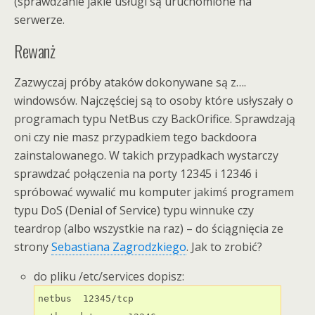
(sprawdzanie jakie usługi są uruchomione na
serwerze.
Rewanż
Zazwyczaj próby ataków dokonywane są z….
windowsów. Najczęściej są to osoby które usłyszały o
programach typu NetBus czy BackOrifice. Sprawdzają
oni czy nie masz przypadkiem tego backdoora
zainstalowanego. W takich przypadkach wystarczy
sprawdzać połączenia na porty 12345 i 12346 i
spróbować wywalić mu komputer jakimś programem
typu DoS (Denial of Service) typu winnuke czy
teardrop (albo wszystkie na raz) – do ściągnięcia ze
strony
Sebastiana Zagrodzkiego
. Jak to zrobić?
do pliku /etc/services dopisz:
netbus	12345/tcp
